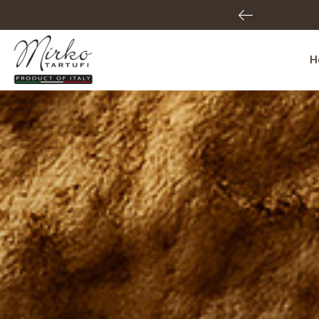
3002809
H