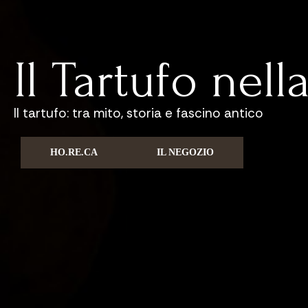
Il Tartufo nell
Il tartufo: tra mito, storia e fascino antico
HO.RE.CA
IL NEGOZIO